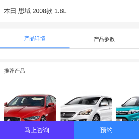
本田 思域 2008款 1.8L
产品详情
产品参数
推荐产品
马上咨询
预约
别克凯越01
名爵ZS潮流互联网
长安铃
SUV
系