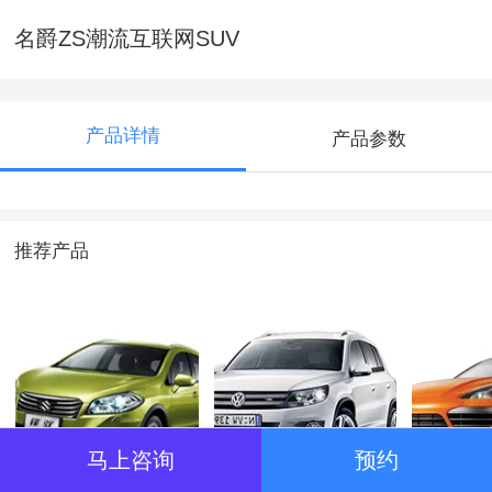
名爵ZS潮流互联网SUV
产品详情
产品参数
推荐产品
马上咨询
预约
铃木锋驭1.6L全系车
大众
别克凯越