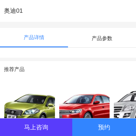
奥迪01
产品详情
产品参数
推荐产品
马上咨询
预约
铃木锋驭1.6L全系车
上汽名爵锐腾汽车
别克凯越
全系